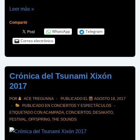
Crónica
Leer más »
Leyendas
Compartir
del
WhatsApp
Telegram
Rock
Correo electrónico
2017
Crónica del Tsunami Xixón
2017
POR
ACE TREGUNNA
PUBLICADO EL
AGOSTO 18, 2017
PUBLICADO EN
CONCIERTOS Y ESPECTÁCULOS
ETIQUETADO CON
ACAMPADA
,
CONCIERTOS
,
DESAKATO
,
FESTIVAL
,
OFFSPRING
,
THE SOUNDS