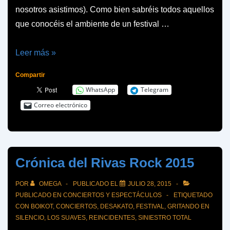
nosotros asistimos). Como bien sabréis todos aquellos
que conocéis el ambiente de un festival …
Crónica
Leer más »
Leyendas
Compartir
del
WhatsApp
Telegram
Rock
Correo electrónico
2015
Crónica del Rivas Rock 2015
POR
OMEGA
PUBLICADO EL
JULIO 28, 2015
PUBLICADO EN
CONCIERTOS Y ESPECTÁCULOS
ETIQUETADO
CON
BOIKOT
,
CONCIERTOS
,
DESAKATO
,
FESTIVAL
,
GRITANDO EN
SILENCIO
,
LOS SUAVES
,
REINCIDENTES
,
SINIESTRO TOTAL