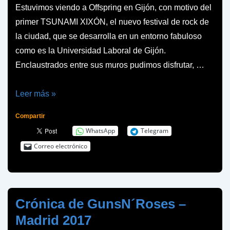
Estuvimos viendo a Offspring en Gijón, con motivo del
primer TSUNAMI XIXÓN, el nuevo festival de rock de
la ciudad, que se desarrolla en un entorno fabuloso
como es la Universidad Laboral de Gijón.
Enclaustrados entre sus muros pudimos disfrutar, …
Crónica
Leer más »
del
Compartir
Tsunami
WhatsApp
Telegram
Xixón
Correo electrónico
2017
Crónica de GunsN´Roses –
Madrid 2017