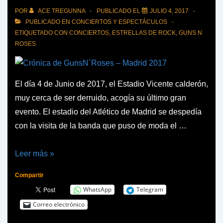
POR
ACE TREGUNNA
PUBLICADO EL
JULIO 4, 2017
PUBLICADO EN
CONCIERTOS Y ESPECTÁCULOS
ETIQUETADO CON
CONCIERTOS
,
ESTRELLAS DE ROCK
,
GUNS N
ROSES
El día 4 de Junio de 2017, el Estadio Vicente calderón,
muy cerca de ser derruido, acogía su último gran
evento. El estadio del Atlético de Madrid se despedía
con la visita de la banda que puso de moda el …
Crónica
Leer más »
de
Compartir
GunsN
WhatsApp
Telegram
´Roses
Correo electrónico
–
Madrid