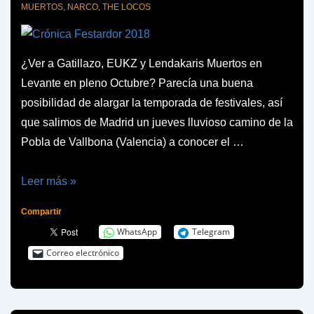
MUERTOS
,
NARCO
,
THE LOCOS
¿Ver a Gatillazo, EUKZ y Lendakaris Muertos en
Levante en pleno Octubre? Parecía una buena
posibilidad de alargar la temporada de festivales, así
que salimos de Madrid un jueves lluvioso camino de la
Pobla de Vallbona (Valencia) a conocer el …
Crónica
Leer más »
Festardor
Compartir
2018
WhatsApp
Telegram
Correo electrónico