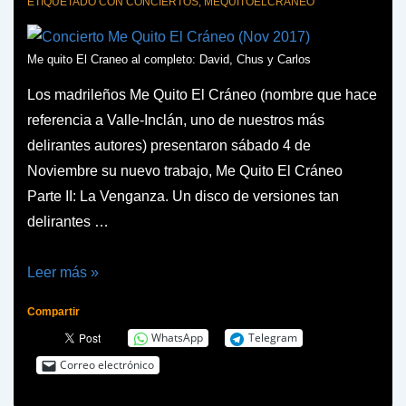
ETIQUETADO CON
CONCIERTOS
,
MEQUITOELCRANEO
Me quito El Craneo al completo: David, Chus y Carlos
Los madrileños Me Quito El Cráneo (nombre que hace
referencia a Valle-Inclán, uno de nuestros más
delirantes autores) presentaron sábado 4 de
Noviembre su nuevo trabajo, Me Quito El Cráneo
Parte II: La Venganza. Un disco de versiones tan
delirantes …
Concierto
Leer más »
Me
Compartir
Quito
WhatsApp
Telegram
El
Correo electrónico
Cráneo
(Nov