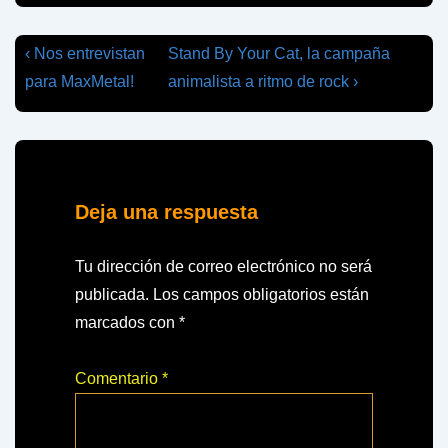
Navegación
La
La
‹ Nos entrevistan
Stand By Your Cat, la campaña
entrada
entrada
de
para MaxMetal!
animalista a ritmo de rock ›
anterior
siguiente
entradas
es
es
Deja una respuesta
Tu dirección de correo electrónico no será
publicada.
Los campos obligatorios están
marcados con
*
Comentario
*