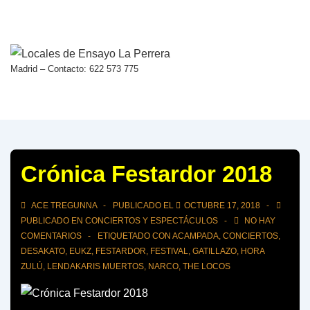
↓
Saltar
al
contenido
Madrid – Contacto: 622 573 775
principal
Crónica Festardor 2018
ACE TREGUNNA
PUBLICADO EL
OCTUBRE 17, 2018
PUBLICADO EN
CONCIERTOS Y ESPECTÁCULOS
NO HAY
COMENTARIOS
ETIQUETADO CON
ACAMPADA
,
CONCIERTOS
,
DESAKATO
,
EUKZ
,
FESTARDOR
,
FESTIVAL
,
GATILLAZO
,
HORA
ZULÚ
,
LENDAKARIS MUERTOS
,
NARCO
,
THE LOCOS