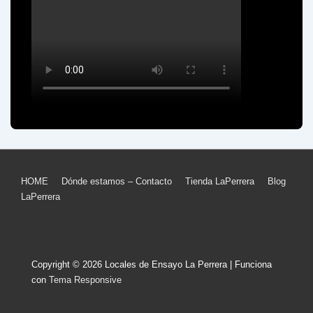
Menú
HOME
Dónde estamos – Contacto
Tienda LaPerrera
Blog
LaPerrera
del
pie
de
Copyright © 2026
Locales de Ensayo La Perrera
| Funciona
página
con
Tema Responsive