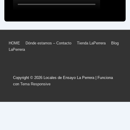
Menú
HOME
Dónde estamos – Contacto
Tienda LaPerrera
Blog
LaPerrera
del
pie
de
Copyright © 2026
Locales de Ensayo La Perrera
| Funciona
página
con
Tema Responsive