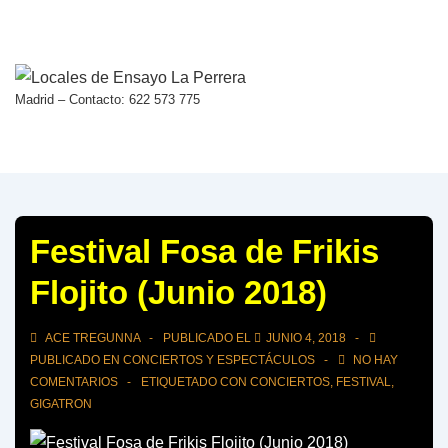
↓
Saltar
al
contenido
Madrid – Contacto: 622 573 775
principal
Festival Fosa de Frikis
Flojito (Junio 2018)
ACE TREGUNNA
PUBLICADO EL
JUNIO 4, 2018
PUBLICADO EN
CONCIERTOS Y ESPECTÁCULOS
NO HAY
COMENTARIOS
ETIQUETADO CON
CONCIERTOS
,
FESTIVAL
,
GIGATRON