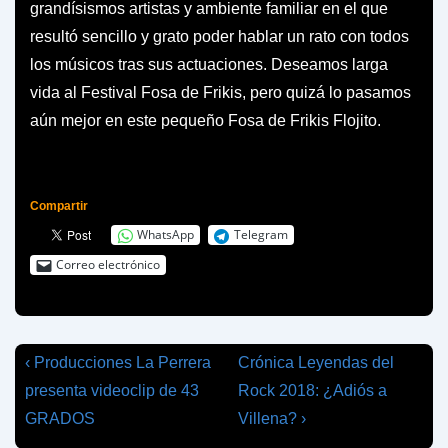
grandísismos artistas y ambiente familiar en el que
resultó sencillo y grato poder hablar un rato con todos
los músicos tras sus actuaciones. Deseamos larga
vida al Festival Fosa de Frikis, pero quizá lo pasamos
aún mejor en este pequeño Fosa de Frikis Flojito.
Compartir
WhatsApp
Telegram
Correo electrónico
Navegación
La
La
‹ Producciones La Perrera
Crónica Leyendas del
entrada
entrada
de
presenta videoclip de 43
Rock 2018: ¿Adiós a
anterior
siguiente
GRADOS
Villena? ›
entradas
es
es