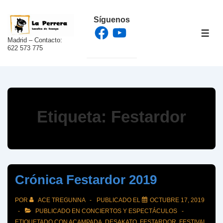
↓
Síguenos
Saltar
Facebook
YouTube
al
ME
Madrid – Contacto:
contenido
622 573 775
principal
Etiqueta:
Festardor
Crónica Festardor 2019
POR
ACE TREGUNNA
PUBLICADO EL
OCTUBRE 17, 2019
PUBLICADO EN
CONCIERTOS Y ESPECTÁCULOS
ETIQUETADO CON
ACAMPADA
,
DESAKATO
,
FESTARDOR
,
FESTIVAL
,