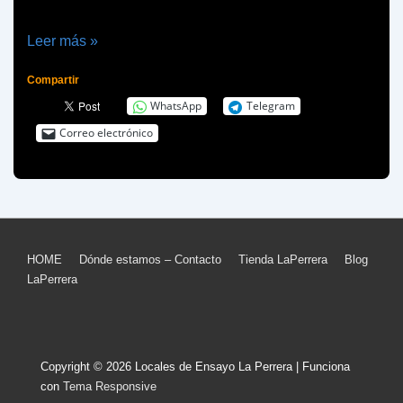
Crónica
Leer más »
Festardor
Compartir
2018
WhatsApp
Telegram
Correo electrónico
Menú
HOME
Dónde estamos – Contacto
Tienda LaPerrera
Blog
LaPerrera
del
pie
de
Copyright © 2026
Locales de Ensayo La Perrera
| Funciona
página
con
Tema Responsive