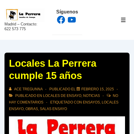
↓
Síguenos
Saltar
Facebook
YouTube
al
ME
Madrid – Contacto:
contenido
622 573 775
principal
Locales La Perrera
cumple 15 años
ACE TREGUNNA
PUBLICADO EL
FEBRERO 15, 2025
PUBLICADO EN
LOCALES DE ENSAYO
,
NOTICIAS
NO
HAY COMENTARIOS
ETIQUETADO CON
ENSAYOS
,
LOCALES
ENSAYO
,
OBRAS
,
SALAS ENSAYO