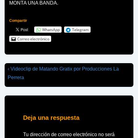
MONTA UNA BANDA.
Compartir
WhatsApp
Telegram
Correo electrónico
Navegación
La
‹ Videoclip de Matando Gratix por Producciones La
entrada
de
Perrera
anterior
entradas
es
Deja una respuesta
Tu dirección de correo electrónico no será