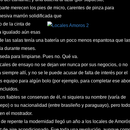
parte merecen los pies de micro, carentes de pinza para
hesiva marrón solidificada que
 de la cinta de
a igualado aún esas
 de las salas tenía una batería un poco menos espantosa que la
da durante meses.
 seda para limpiarse. Pues no. Qué va.
cales de ensayo no se dejan ver nunca por sus negocios, o no
 siempre allí, y no se le puede acusar de falta de interés por el
s equipo para algún bolo (por ejemplo, para completar ese abor
incluidos.
os fiables se conservan de
él, ni siquiera su nombre (varía de
epo) o su nacionalidad (entre brasileño y paraguayo), pero tod
en el mostrador.
de repente la modernidad llegó un año a los locales de Amorós
lit de aire acondicionado. Fue toda una revolución, aunque com