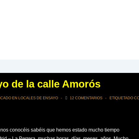
yo de la calle Amorós
ICADO EN
LOCALES DE ENSAYO
12 COMENTARIOS
ETIQUETADO C
ue nos conocéis sabéis que hemos estado mucho tiempo
drid – La Perrera, muchas horas, días, meses, años. Mucho