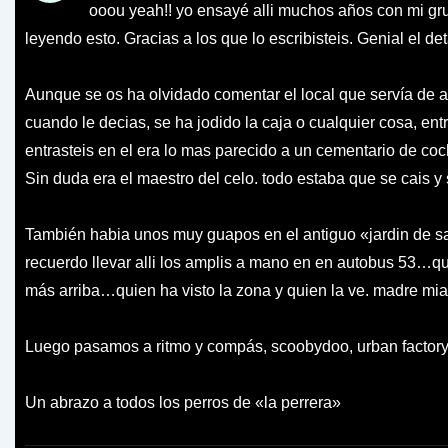
ooou yeah!! yo ensayé alli muchos años con mi gru
leyendo esto. Gracias a los que lo escribisteis. Genial el detal
Aunque se os ha olvidado comentar el local que servía d
cuando le decias, se ha jodido la caja o cualquier cosa, ent
entrasteis en el era lo mas parecido a un cementario de coc
Sin duda era el maestro del celo. todo estaba que se cais 
También habia unos muy guapos en el antiguo «jardin de s
recuerdo llevar alli los amplis a mano en en autobus 53…qu
más arriba…quien ha visto la zona y quien la ve. madre mi
Luego pasamos a ritmo y compás, scoobydoo, urban facto
Un abrazo a todos los perros de «la perrera»