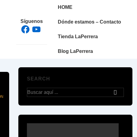
Navegación
HOME
principal
Síguenos
Dónde estamos – Contacto
Facebook
YouTube
Tienda LaPerrera
Blog LaPerrera
SEARCH
Buscar
ON
por: