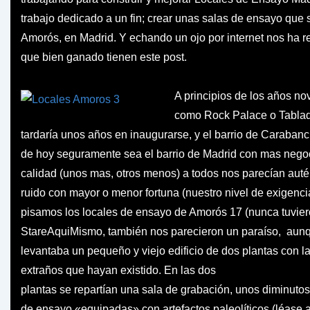
trabajo dedicado a un fin; crear unas salas de ensayo que s
Amorós, en Madrid. Y echando un ojo por internet nos ha r
que bien ganado tienen este post.
A principios de los años n
como Rock Palace o Tablad
tardaría unos años en inaugurarse, y el barrio de Caraban
de hoy seguramente sea el barrio de Madrid con mas negoc
calidad (unos mas, otros menos) a todos nos parecían autén
ruido con mayor o menor fortuna (nuestro nivel de exigenci
pisamos los locales de ensayo de Amorós 17 (nunca tuviero
StareAquiMismo, también nos parecieron un paraíso, aunq
levantaba un pequeño y viejo edificio de dos plantas con 
extraños que hayan existido.
En las dos
plantas se repartían una sala de grabación, unos diminutos
de ensayo «equipadas» con artefactos paleolíticos (léase 