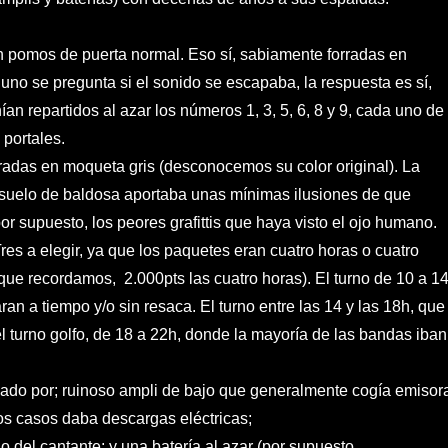
n pomos de puerta normal. Eso sí, sabiamente forradas en
no se pregunta si el sonido se escapaba, la respuesta es sí,
an repartidos al azar los números 1, 3, 5, 6, 8 y 9, cada uno de
 portales.
rradas en moqueta gris (desconocemos su color original). La
 suelo de baldosa aportaba unas mínimas ilusiones de que
or supuesto, los peores grafittis que haya visto el ojo humano.
Tres a elegir, ya que los paquetes eran cuatro horas o cuatro
a que recordamos, 2.000pts las cuatro horas). El turno de 10 a 1
ran a tiempo y/o sin resaca. El turno entre las 14 y las 18h, que
 el turno golfo, de 18 a 22h, donde la mayoría de las bandas iban
mado por; ruinoso ampli de bajo que generalmente cogía emisor
los casos daba descargas eléctricas;
 del cantante; y una batería al azar (por supuesto,