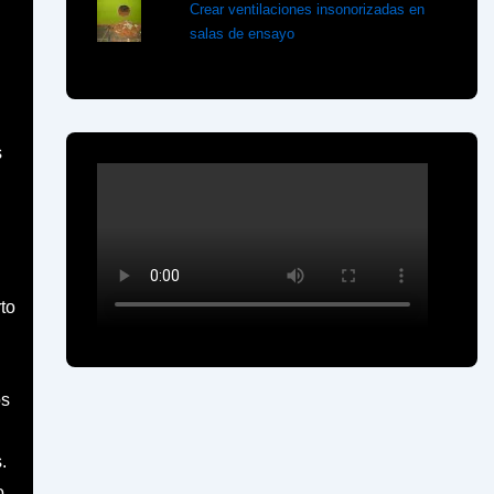
Crear ventilaciones insonorizadas en
salas de ensayo
s
to
os
.
o