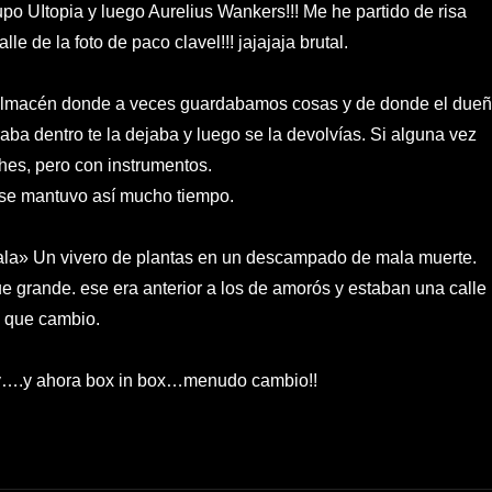
po UItopia y luego Aurelius Wankers!!! Me he partido de risa
le de la foto de paco clavel!!! jajajaja brutal.
e almacén donde a veces guardabamos cosas y de donde el dueñ
raba dentro te la dejaba y luego se la devolvías. Si alguna vez
hes, pero con instrumentos.
y se mantuvo así mucho tiempo.
ala» Un vivero de plantas en un descampado de mala muerte.
e grande. ese era anterior a los de amorós y estaban una calle
a que cambio.
ry….y ahora box in box…menudo cambio!!