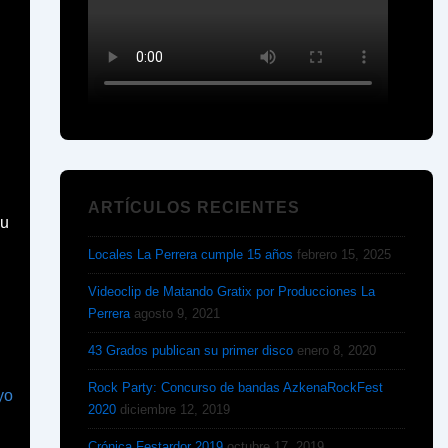
ARTÍCULOS RECIENTES
su
Locales La Perrera cumple 15 años
febrero 15, 2025
Videoclip de Matando Gratix por Producciones La
Perrera
agosto 9, 2021
43 Grados publican su primer disco
enero 8, 2020
Rock Party: Concurso de bandas AzkenaRockFest
2020
diciembre 12, 2019
Crónica Festardor 2019
octubre 17, 2019