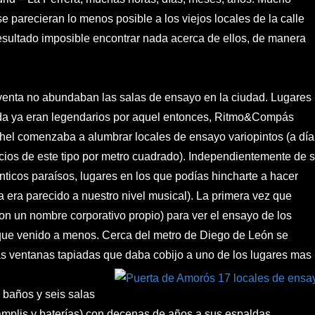
e parecieran lo menos posible a los viejos locales de la calle
esultado imposible encontrar nada acerca de ellos, de manera
oventa no abundaban las salas de ensayo en la ciudad. Lugares
a ya eran legendarios por aquel entonces, Ritmo&Compás
chel comenzaba a alumbrar locales de ensayo variopintos (a día
ios de este tipo por metro cuadrado). Independientemente de 
ticos paraísos, lugares en los que podías hincharte a hacer
a era parecido a nuestro nivel musical). La primera vez que
n un nombre corporativo propio) para ver el ensayo de los
ue venido a menos. Cerca del metro de Diego de León se
las ventanas tapiadas que daba cobijo a uno de los lugares mas
 baños y seis salas
amplis y baterías) con decenas de años a sus espaldas.