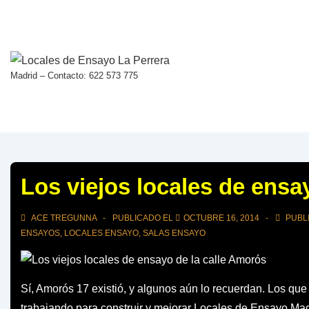
↓
Saltar
al
contenido
Madrid – Contacto: 622 573 775
principal
Los viejos locales de ensa
ACE TREGUNNA
PUBLICADO EL
OCTUBRE 16, 2014
PUBL
ENSAYOS
,
LOCALES ENSAYO
,
SALAS ENSAYO
Sí, Amorós 17 existió, y algunos aún lo recuerdan. Los q
trabajando para construir y mejorar Locales de Ensayo Ma