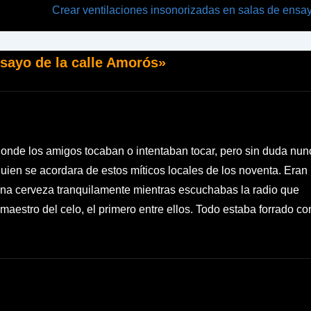
La
Crear ventilaciones insonorizadas en salas de ensay
entrada
siguiente
nsayo de la calle Amorós
»
es
 donde los amigos tocaban o intentaban tocar, pero sin duda nun
uien se acordara de estos míticos locales de los noventa. Eran
na cerveza tranquilamente mientras escuchabas la radio que
 maestro del celo, el primero entre ellos. Todo estaba forrado co