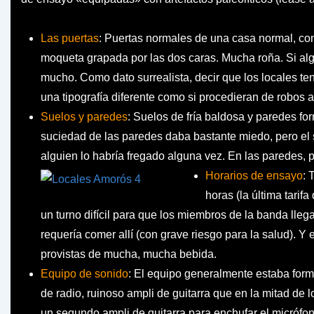
Las puertas
: Puertas normales de una casa normal, co
moqueta grapada por las dos caras. Mucha roña. Si algu
mucho. Como dato surrealista, decir que los locales tení
una tipografía diferente como si procedieran de robos a
Suelos y paredes
: Suelos de fría baldosa y paredes fo
suciedad de las paredes daba bastante miedo, pero el
alguien lo habría fregado alguna vez. En las paredes, p
Horarios de ensayo
: 
horas (la última tarif
un turno difícil para que los miembros de la banda llega
requería comer allí (con grave riesgo para la salud). Y
provistas de mucha, mucha bebida.
Equipo de sonido
: El equipo generalmente estaba for
de radio, ruinoso ampli de guitarra que en la mitad de 
un segundo ampli de guitarra para enchufar el micrófono