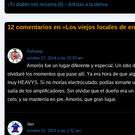
Navegación
La
‹ El diablo nos reclama (II) – Artistas a la deriva
entrada
de
anterior
entradas
12 comentarios en «
Los viejos locales de e
es
Peñuelas
octubre 17, 2014 a las 10:43 am
Amorós fue un lugar diferente y especial. Un sitio
olvidaré los momentos que pase allí. Ya era hora de que alg
muy HEAVYS. Si no morías electrocutado, podías tomarte u
salía de los amplificadores. Sin olvidar que el dueño era un
celo, y se mantenía en pie. Amorós, que gran lugar.
Javi
octubre 21, 2014 a las 1:52 pm