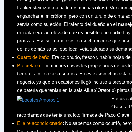
frankensteinizada a partir de muchas otras). Mención a
enganchar el micrófono, pero con un turulo de cinta ad
servía como sujeción. El talento del dueño en el manejo
embalar era tan elevado que es posible que nadie hay
proezas. Eso sí, cuando se corría el rumor de que una
de las demás salas, ese local veía saturada su deman
Cuarto de baño
: Era cojonudo, fresco y había hojas de
Propietario:
En muchos casos los propietarios de los lo
tienen trato con sus usuarios. En este caso el tío estaba
negocio, ya que en ocasiones llegó incluso a prestarno
de batería que tenían en la sala AlLab´Oratorio) platos 
Pocos dat
Oscar a P
recordamos que tenía una foto firmada de Paco Clavel 
El aire acondicionado
: No sabemos como ocurrió, pero 
De la noche a la mañana, todas las salas tenían un sp