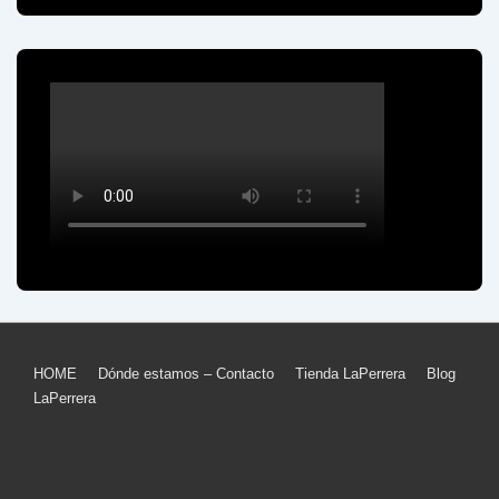
Menú
HOME
Dónde estamos – Contacto
Tienda LaPerrera
Blog
LaPerrera
del
pie
de