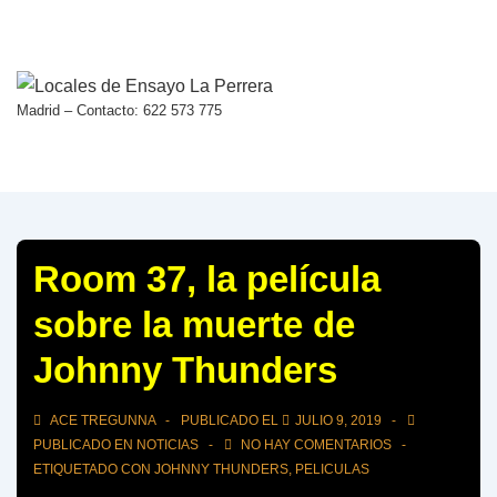
↓
Saltar
al
contenido
Madrid – Contacto: 622 573 775
principal
Room 37, la película
sobre la muerte de
Johnny Thunders
ACE TREGUNNA
PUBLICADO EL
JULIO 9, 2019
PUBLICADO EN
NOTICIAS
NO HAY COMENTARIOS
ETIQUETADO CON
JOHNNY THUNDERS
,
PELICULAS