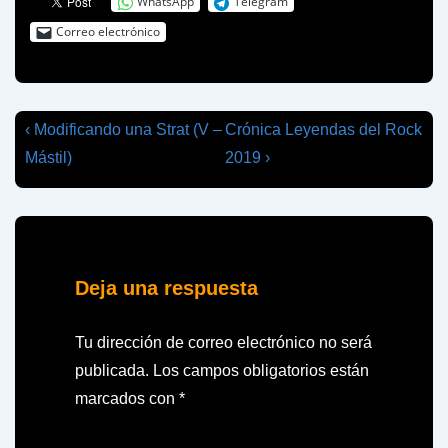
WhatsApp
Telegram
Correo electrónico
Navegación
La
La
‹ Modificando una Strat (V –
Crónica Leyendas del Rock
entrada
entrada
de
Mástil)
2019 ›
anterior
siguiente
entradas
es
es
Deja una respuesta
Tu dirección de correo electrónico no será
publicada.
Los campos obligatorios están
marcados con
*