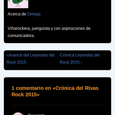
Acerca de
Omega
Viñarockera, juerguista y con aspiraciones de
comunicadora.
Navegación
La
La
‹ Avance del Leyendas del
Crónica Leyendas del
entrada
entrada
de
Rock 2015
Rock 2015 ›
anterior
siguiente
entradas
es
es
1 comentario en «
Crónica del Rivas
Rock 2015
»