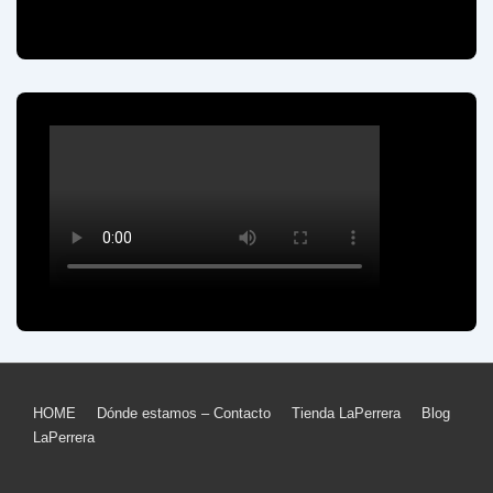
Menú
HOME
Dónde estamos – Contacto
Tienda LaPerrera
Blog
LaPerrera
del
pie