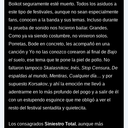
Boikot seguramente esté muerto. Todos los asiduos a
este tipo de festivales, aunque no sean especialmente
fans, conocen a la banda y sus temas. Incluso durante
la prueba de sonido nos hicieron bailar. Grandes.
Como ya va siendo costumbre, no vinieron solos.
Porretas, Bode en concreto, les acompañó en una
canción y Yo no las conozco corearon al final de
Bajo
el suelo
, ese tema que te pone la piel de pollo. No
faltaron tampoco
Skalasnikov
,
Inés
,
Stop Censura
,
De
espaldas al mundo
,
Mentiras
,
Cualquier día
… y por
supuesto
Korsakov
, y ahí la emoción me llevó a
adentrarme en lo más profundo del pogo y a salir de él
con un estupendo esguince que me obligó a ver el
resto del festival sentadita y quietecita.
Los consagrados
Siniestro Total
, aunque más