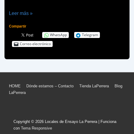
Muere
Leer más »
Lemmy
Compartir
Kilmister
WhatsApp
Telegram
(Motörhead)
Correo electrónico
Menú
HOME
Dónde estamos – Contacto
Tienda LaPerrera
Blog
LaPerrera
del
pie
de
Copyright © 2026
Locales de Ensayo La Perrera
| Funciona
página
con
Tema Responsive