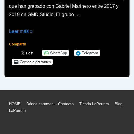
que han grabado con Gabriel Marinero entre 2017 y
2019 en GMD Studio. El grupo …
43
Leer más »
Grados
Compartir
publican
WhatsApp
Telegram
su
Correo electrónico
primer
disco
Menú
HOME
Dónde estamos – Contacto
Tienda LaPerrera
Blog
LaPerrera
del
pie